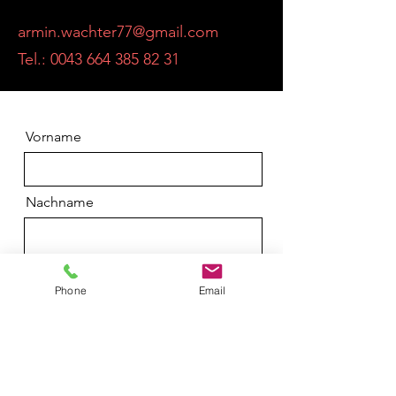
armin.wachter77@gmail.com
Tel.: 0043 664 385 82 31
Vorname
Nachname
Email
Phone
Email
Anfrage