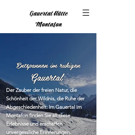
Gauertal Hütte
Montafon
Entspannen im
ruhigen
Gauertal
Der Zauber der freien Natur, die
Schönheit der Wildnis, die Ruhe der
Abgeschiedenheit: Im Gauertal im
Montafon finden Sie all diese
Erlebnisse und erschaffen
unvergessliche Erinnerungen.